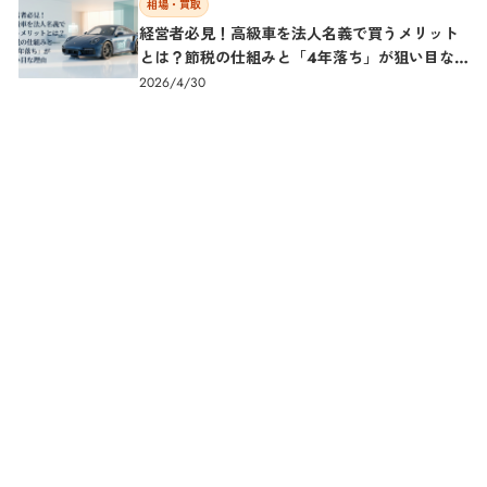
相場・買取
経営者必見！高級車を法人名義で買うメリット
とは？節税の仕組みと「4年落ち」が狙い目な理
由（杉並区Cargent)
2026/4/30