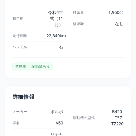
令和4年
1,960cc
排気量
式（11
初年度
なし
修復歴
月）
22,849km
走行距離
右
ハンドル
禁煙車
記録簿あり
詳細情報
ボルボ
B420-
メーカー
T57-
原動機の型式
V60
車名
TZ220
リチャ