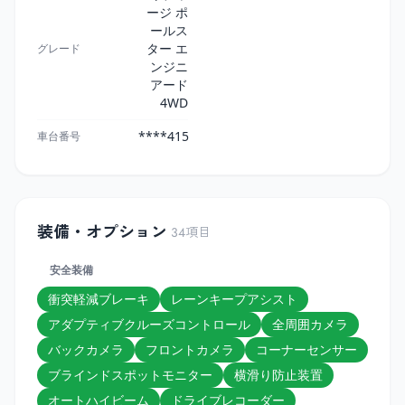
ージ ポ
ールス
ター エ
グレード
ンジニ
アード
4WD
****415
車台番号
装備・オプション
34
項目
安全装備
衝突軽減ブレーキ
レーンキープアシスト
アダプティブクルーズコントロール
全周囲カメラ
バックカメラ
フロントカメラ
コーナーセンサー
ブラインドスポットモニター
横滑り防止装置
オートハイビーム
ドライブレコーダー