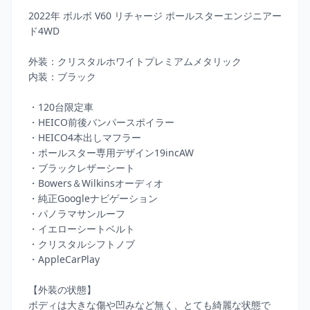
2022年 ボルボ V60 リチャージ ポールスターエンジニアー
ド4WD

外装：クリスタルホワイトプレミアムメタリック

内装：ブラック

・120台限定車

・HEICO前後バンパースポイラー

・HEICO4本出しマフラー

・ポールスター専用デザイン19incAW

・ブラックレザーシート

・Bowers＆Wilkinsオーディオ

・純正Googleナビゲーション

・パノラマサンルーフ

・イエローシートベルト

・クリスタルシフトノブ

・AppleCarPlay

【外装の状態】

ボディは大きな傷や凹みなど無く、とても綺麗な状態で