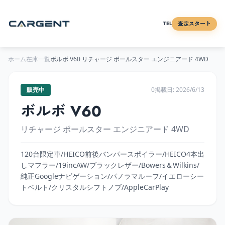
査定スタート
TEL
ホーム
在庫一覧
ボルボ
V60
リチャージ ポールスター エンジニアード 4WD
販売中
0
掲載日:
2026/6/13
ボルボ
V60
リチャージ ポールスター エンジニアード 4WD
120台限定車/HEICO前後バンパースポイラー/HEICO4本出
しマフラー/19incAW/ブラックレザー/Bowers＆Wilkins/
純正Googleナビゲーション/パノラマルーフ/イエローシー
トベルト/クリスタルシフトノブ/AppleCarPlay