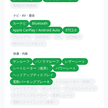
夜間歩行者検知
ナビ・AV・通信
カーナビ
Bluetooth
Apple CarPlay / Android Auto
ETC2.0
フルセグTV
DVD再生
ETC
USB端子
Wi-Fiホットスポット
快適・内装
サンルーフ
パノラマルーフ
レザーシート
シートヒーター（後席）
パワーシート
ヘッドアップディスプレイ
電動パーキングブレーキ
シートヒーター（前席）
シートエアコン
オットマン
アンビエントライト
ステアリングヒーター
後席シェード
電動リクライニング（後席）