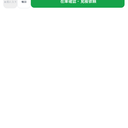
在庫確認・見積依頼
お気に入り
電話
株式会社Cargent
〒168-0063
東京都杉並区和泉２丁目１３−３４
03-4500-0200