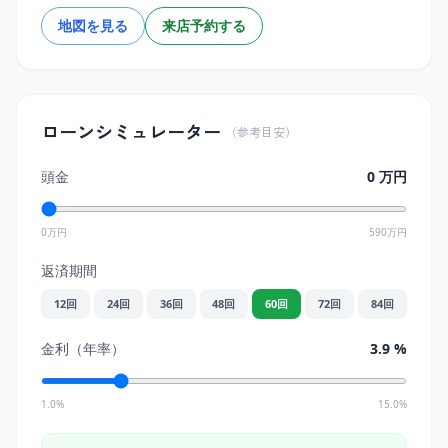
地図を見る
来店予約する
ローンシミュレーター
（参考目安）
頭金
0
万円
0万円
590
万円
返済期間
12
回
24
回
36
回
48
回
60
回
72
回
84
回
金利（年率）
3.9
%
1.0%
15.0%