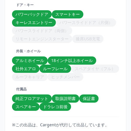
ドア・キー
パワーバックドア
スマートキー
キーレスエントリー
パワースライドドア（片側）
パワースライドドア（両側）
リモートエンジンスターター
後席USB充電
外装・ホイール
アルミホイール
18インチ以上ホイール
社外エアロ
ルーフレール
スペアタイヤ（フル）
ルーフキャリア
ヒッチメンバー
付属品
純正フロアマット
取扱説明書
保証書
スペアキー
ドラレコ前後
※この出品は、Cargentが代行して出品しています。
