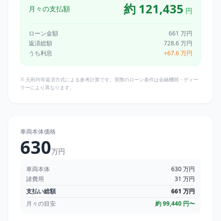
約
121,435
月々の支払額
円
ローン金額
661
万円
返済総額
728.6
万円
うち利息
+
67.6
万円
※ 元利均等返済方式による参考計算です。実際のローン条件は金融機関・ディー
ラーにより異なります。
車両本体価格
630
万円
車両本体
630
万円
諸費用
31
万円
支払い総額
661
万円
月々の目安
約
99,440
円〜