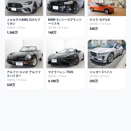
メルセデスAMG
CLEカブ
BMW
3シリーズグランツ
テスラ
モデルX
リオレ
ーリスモ
2019
年 /
116
千km
2026
年 /
1
千km
2017
年 /
61
千km
348万
1,368万
148万
アルファ ロメオ
アルファ
マクラーレン
750S
ジャガー
Iペイス
スパイダー
2025
年 /
2
千km
2019
年 /
35
千km
1993
年 /
75
千km
4,180万
250万
328万