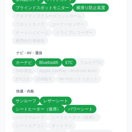
ブラインドスポットモニター
横滑り防止装置
アダプティブクルーズコントロール
フロントカメラ
コーナーセンサー
オートハイビーム
ドライブレコーダー
夜間歩行者検知
ナビ・AV・通信
カーナビ
Bluetooth
ETC
フルセグTV
DVD再生
Apple CarPlay / Android Auto
ETC2.0
USB端子
Wi-Fiホットスポット
快適・内装
サンルーフ
レザーシート
シートヒーター（後席）
パワーシート
パノラマルーフ
シートヒーター（前席）
シートエアコン
オットマン