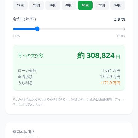
12
回
24
回
36
回
48
回
60
回
72
回
84
回
金利（年率）
3.9
%
1.0%
15.0%
約
308,824
月々の支払額
円
ローン金額
1,681
万円
返済総額
1852.9
万円
うち利息
+
171.9
万円
※ 元利均等返済方式による参考計算です。実際のローン条件は金融機関・ディー
ラーにより異なります。
車両本体価格