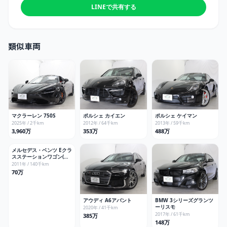
LINEで共有する
類似車両
マクラーレン
750S
ポルシェ
カイエン
ポルシェ
ケイマン
2025
年 /
2
千km
2012
年 /
64
千km
2013
年 /
59
千km
3,960万
353万
488万
メルセデス・ベンツ
Eクラ
スステーションワゴン(全
て)
2011
年 /
140
千km
70万
アウディ
A6アバント
BMW
3シリーズグランツ
ーリスモ
2020
年 /
41
千km
2017
年 /
61
千km
385万
148万