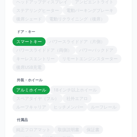
ヘッドアップディスプレイ
アンビエントライト
ステアリングヒーター
電動パーキングブレーキ
後席シェード
電動リクライニング（後席）
ドア・キー
スマートキー
パワースライドドア（片側）
パワースライドドア（両側）
パワーバックドア
キーレスエントリー
リモートエンジンスターター
後席USB充電
外装・ホイール
アルミホイール
18インチ以上ホイール
スペアタイヤ（フル）
社外エアロ
ルーフキャリア
ヒッチメンバー
ルーフレール
付属品
純正フロアマット
取扱説明書
保証書