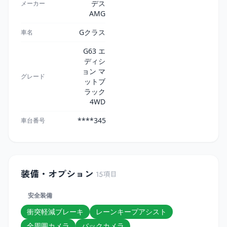
デス
メーカー
AMG
Gクラス
車名
G63 エ
ディシ
ョン マ
グレード
ットブ
ラック
4WD
****345
車台番号
装備・オプション
15
項目
安全装備
衝突軽減ブレーキ
レーンキープアシスト
全周囲カメラ
バックカメラ