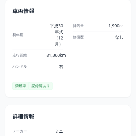
車両情報
平成30
1,990cc
排気量
年式
初年度
なし
修復歴
（12
月）
81,360km
走行距離
右
ハンドル
禁煙車
記録簿あり
詳細情報
ミニ
メーカー