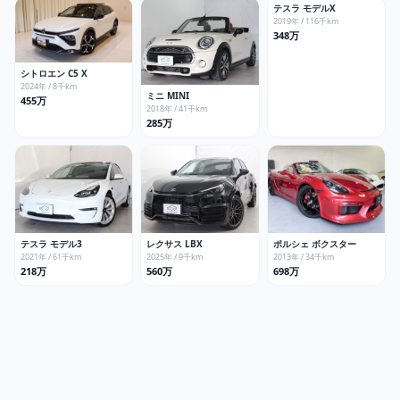
テスラ
モデルX
2019
年 /
116
千km
348万
シトロエン
C5 X
2024
年 /
8
千km
ミニ
MINI
455万
2018
年 /
41
千km
285万
テスラ
モデル3
レクサス
LBX
ポルシェ
ボクスター
2021
年 /
61
千km
2025
年 /
9
千km
2013
年 /
34
千km
218万
560万
698万