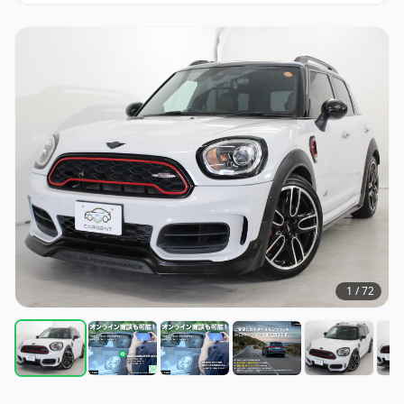
1
/
72