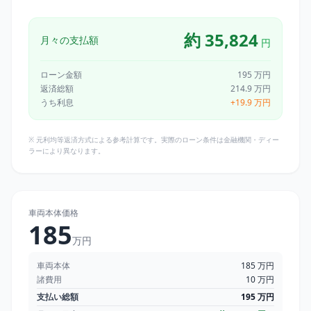
約
35,824
月々の支払額
円
ローン金額
195
万円
返済総額
214.9
万円
うち利息
+
19.9
万円
※ 元利均等返済方式による参考計算です。実際のローン条件は金融機関・ディー
ラーにより異なります。
車両本体価格
185
万円
車両本体
185
万円
諸費用
10
万円
支払い総額
195
万円