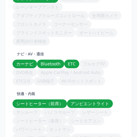
レーンキープアシスト
アダプティブクルーズコントロール
全周囲カメラ
フロントカメラ
コーナーセンサー
ブラインドスポットモニター
オートハイビーム
夜間歩行者検知
ナビ・AV・通信
カーナビ
Bluetooth
ETC
フルセグTV
DVD再生
Apple CarPlay / Android Auto
ETC2.0
USB端子
Wi-Fiホットスポット
快適・内装
シートヒーター（前席）
アンビエントライト
サンルーフ
パノラマルーフ
レザーシート
シートヒーター（後席）
シートエアコン
パワーシート
オットマン