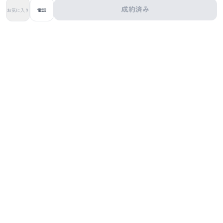
成約済み
お気に入り
電話
株式会社Cargent
〒168-0063
東京都杉並区和泉２丁目１３−３４
03-4500-0200