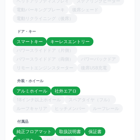
ヘッドアップディスプレイ
ステアリングヒーター
電動パーキングブレーキ
後席シェード
電動リクライニング（後席）
ドア・キー
スマートキー
キーレスエントリー
パワースライドドア（片側）
パワースライドドア（両側）
パワーバックドア
リモートエンジンスターター
後席USB充電
外装・ホイール
アルミホイール
社外エアロ
18インチ以上ホイール
スペアタイヤ（フル）
ルーフキャリア
ヒッチメンバー
ルーフレール
付属品
純正フロアマット
取扱説明書
保証書