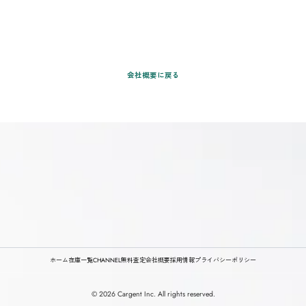
また、私たち
クルマ流通の
価される市場
テクノロジー
る。そして、
その実現に向
会社概