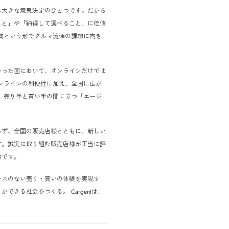
carとして培ってきた実績と信頼を大切にしながら、Cargentと
す。
・買いは、多くの方にとって人生の中でも大きな意思決定のひ
格だけではなく、「安心して任せられること」や「納得して選
ています。 私たちはこれまで、個人間売買という形でクルマ
た。
マという商材は、手続きや品質、信頼といった面において、オ
側面もあります。そこでCargentでは、オンラインの利便性に
ntネットワークを通じてリアルな接点を提供し、売り手と買い手の
ての役割を担っていきます。