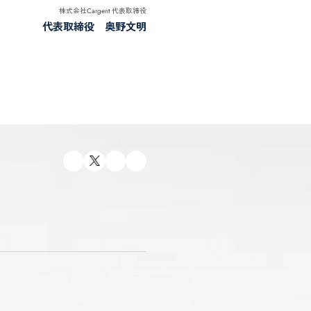
はユーザーの皆様への価値提供にとどまらず、全国の販売店様
あり方をつくっていきたいと考えています。誠実に取り組む販
を広げていくことも、私たちの重要な使命です。
とリアルの融合により、より透明でストレスのない売り・買い
誰もが安心してクルマを手放し、選ぶことができる社会をつくる。 
けて進み続けます。
株式会
代表取
要に戻る