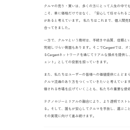
これまでAn
めてまいりま
クルマの売り
こそ、単に価
があると考え
合ってきまし
一方で、クル
完結しづらい
るCarge
ェント」とし