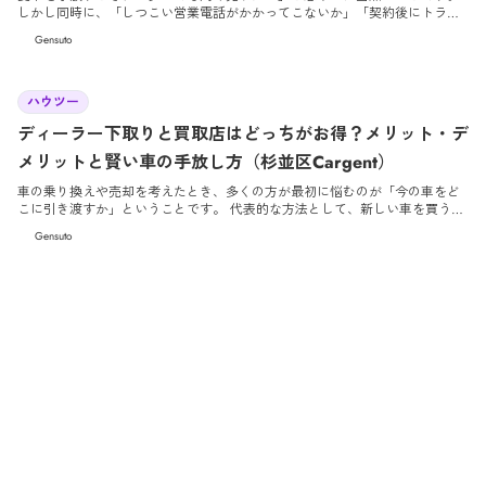
しかし同時に、「しつこい営業電話がかかってこないか」「契約後にトラブ
ルにならないか」といった不安を感じる方も多いのではないでしょうか。 車
Gensuto
は大切な資産であり、長く苦楽を共にしてきた相棒でもあります。だからこ
そ、価格のメリットだけでなく「安心・納得して手放せること」が非常に重
要です。 この記事では、中古車業界のプロの視点から、車が高く売れるベス
2026/4/30
トなタイミングや、査定前にできる簡単な準備、そして業界でよくあるトラ
ハウツー
ブルを未然に防ぐためのコツを丁寧に解説します。
ディーラー下取りと買取店はどっちがお得？メリット・デ
メリットと賢い車の手放し方（杉並区Cargent）
車の乗り換えや売却を考えたとき、多くの方が最初に悩むのが「今の車をど
こに引き渡すか」ということです。 代表的な方法として、新しい車を買うお
店に渡す「下取り」と、買取専門店に売る「買取」がありますが、どちらを
Gensuto
選ぶかによって手元に残る金額が数十万円単位で変わることも珍しくありま
せん。 この記事では、下取りと買取の違いや、日本の一般的な中古車流通に
隠された「中間マージン」の裏側をプロの視点で徹底解説します。ご自身の
状況に合わせて、最も損をしない（お得な）手放し方を見つけましょう。