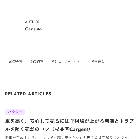
AUTHOR
Gensuto
#
維持費
#
節約術
#
リセールバリュー
#
車選び
RELATED ARTICLES
2026/4/30
ハウツー
車を高く、安心して売るには？相場が上がる時期とトラブ
ルを防ぐ売却のコツ（杉並区Cargent）
愛車を手放すとき、「少しでも高く売りたい」と思うのは当然のことです。