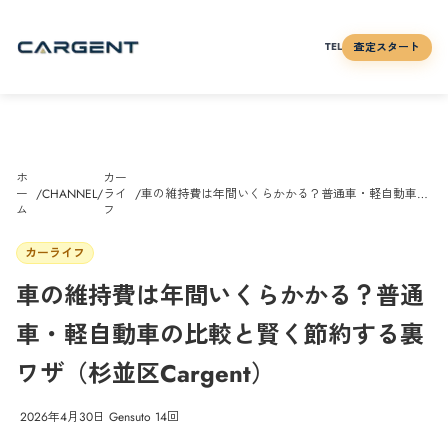
査定スタート
TEL
ホ
カー
ー
/
CHANNEL
/
ライ
/
車の維持費は年間いくらかかる？普通車・軽自動車の
ム
フ
比較と賢く節約する裏ワザ（杉並区Cargent）
カーライフ
車の維持費は年間いくらかかる？普通
車・軽自動車の比較と賢く節約する裏
ワザ（杉並区Cargent）
2026年4月30日
Gensuto
14
回